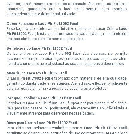
eventos, e até mesmo em projetos artesanais. Sua estrutura facilita o
manuseio, garantindo que o laço fique sempre bem formado,
independentemente do material utilizado.
Como Funciona o
Laco Ph Fit Lf002 Facil
Esse laço foi projetado para ser intuitivo e simples de usar. Com o
Laco
Ph Fit Lf002 Facil
, basta seguir um passo a passo básico, resultando em
um laço simétrico e bonito sem complicações.
Benefícios do
Laco Ph Fit Lf002 Facil
Os benefícios do
Laco Ph Fit Lf002 Facil
são diversos. Ele permite
economizar tempo ao criar laços perfeitos em poucos segundos, além
de adicionar um toque profissional às suas embalagens e decorações.
Material do
Laco Ph Fit Lf002 Facil
O
Laco Ph Fit Lf002 Facil
é fabricado com materiais de alta qualidade,
garantindo durabilidade e resistência. Além disso, é flexível o suficiente
para ser usado em uma variedade de superfícies e produtos.
Por que Escolher o
Laco Ph Fit Lf002 Facil
Escolher o
Laco Ph Fit Lf002 Facil
é optar por praticidade e eficiência.
Seja para uso pessoal ou profissional, ele oferece uma solução rápida e
visualmente atraente para diferentes necessidades.
Dicas para Usar o
Laco Ph Fit Lf002 Facil
Para obter os melhores resultados com o
Laco Ph Fit Lf002 Facil
,
certifique-se de seguir as instruções de uso corretamente. Ajuste o laço