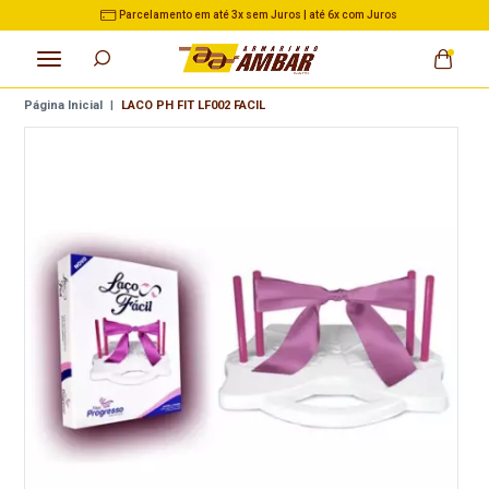
elamento em até 3x sem Juros | até 6x com Juros
3% de
Página Inicial
|
LACO PH FIT LF002 FACIL