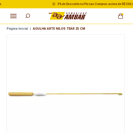
3% de Desconto no Pix nas Compras acima de R$ 500,00
Página Inicial
|
AGULHA ARTE NILOS TEAR 25 CM