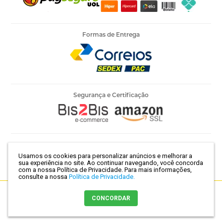
Formas de Entrega
Segurança e Certificação
Armarinho Ambar Ltda | CNPJ 60.658.762/0003-73 | Rua 25 de
Usamos os cookies para personalizar anúncios e melhorar a
Março, 786 - Centro | São Paulo-SP | CEP 01021-100
sua experiência no site. Ao continuar navegando, você concorda
com a nossa Política de Privacidade.
Para mais informações,
consulte a nossa
Política de Privacidade.
Crie sua loja virtual
com a melhor empresa de e-commerce do
CONCORDAR
Brasil.
Comprar agora
Adicionar ao carrinho