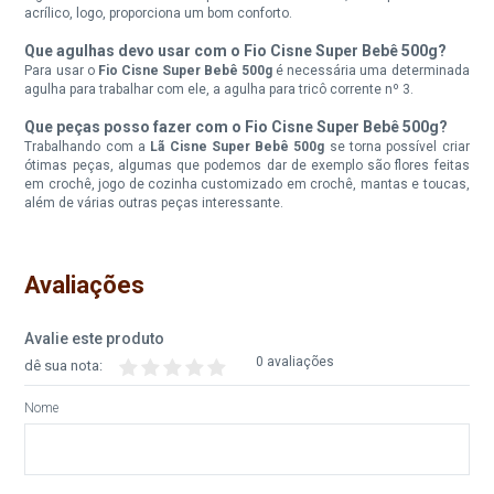
acrílico, logo, proporciona um bom conforto.
Que agulhas devo usar com o Fio Cisne Super Bebê 500g?
Fio Cisne Super Bebe 500G
Fio Cisne Super Bebe 500G
Cor 4065
Cor 5030
Para usar o
Fio Cisne Super Bebê 500g
é necessária uma determinada
agulha para trabalhar com ele, a agulha para tricô corrente nº 3.
Disponível:
Disponível:
Que peças posso fazer com o Fio Cisne Super Bebê 500g?
4 Itens
0 Itens
Trabalhando com a
Lã Cisne Super Bebê 500g
se torna possível criar
ótimas peças, algumas que podemos dar de exemplo são flores feitas
Indisponível
em crochê, jogo de cozinha customizado em crochê, mantas e toucas,
além de várias outras peças interessante.
Fio Cisne Super Bebe 500G
Fio Cisne Super Bebe 500G
Cor 6008
Cor 6009
Avaliações
Disponível:
Disponível:
7 Itens
7 Itens
Avalie este produto
0 avaliações
dê sua nota:
Fio Cisne Super Bebe 500G
Fio Cisne Super Bebe 500G
Cor 6010
Cor 6030
Nome
Disponível:
Disponível:
0 Itens
0 Itens