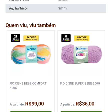
3mm
Agulha Tricô
Quem viu, viu também
21
8
Cores
Cores
Fio Cisne Super Bebe 500G
Fio Cisne Super Bebe 500G
Cor 747
Cor 884
Disponível:
Disponível:
9 Itens
5 Itens
FIO CISNE BEBE COMFORT
FIO CISNE SUPER BEBE 200G
Fio Cisne Super Bebe 500G
Fio Cisne Super Bebe 500G
Cor 885*
Cor 1005
500G
Disponível:
Disponível:
R$99,00
R$36,00
2 Itens
0 Itens
A partir de:
A partir de:
Indisponível