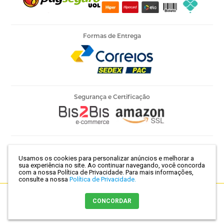
Formas de Entrega
Segurança e Certificação
Armarinho Ambar Ltda | CNPJ 60.658.762/0003-73 | Rua 25 de
Usamos os cookies para personalizar anúncios e melhorar a
Março, 786 - Centro | São Paulo-SP | CEP 01021-100
sua experiência no site. Ao continuar navegando, você concorda
com a nossa Política de Privacidade.
Para mais informações,
consulte a nossa
Política de Privacidade.
Crie sua loja virtual
com a melhor empresa de e-commerce do
CONCORDAR
Brasil.
Comprar agora
Adicionar ao carrinho