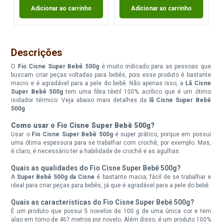
Adicionar ao carrinho
Adicionar ao carrinho
Fio Cisne Super Bebe 500G
Fio Cisne Super Bebe 500G
Cor 1009
Cor 2052
Descrições
Disponível:
Disponível:
0 Itens
1 Itens
O
Fio Cisne Super Bebê 500g
é muito indicado para as pessoas que
Indisponível
buscam criar peças voltadas para bebês, pois esse produto é bastante
macio e é agradável para a pele do bebê. Não apenas isso, a
Lã Cisne
Super Bebê 500g
tem uma fibra têxtil 100% acrílico que é um ótimo
Fio Cisne Super Bebe 500G
Fio Cisne Super Bebe 500G
isolador térmico. Veja abaixo mais detalhes da
lã Cisne Super Bebê
Cor 3015
Cor 4004
500g
Como usar o Fio Cisne Super Bebê 500g?
Disponível:
Disponível:
0 Itens
0 Itens
Usar o
Fio Cisne Super Bebê 500g
é super prático, porque em possui
uma ótima espessura para se trabalhar com crochê, por exemplo. Mas,
Indisponível
Indisponível
é claro, é necessário ter a habilidade de crochê e as agulhas.
Quais as qualidades do Fio Cisne Super Bebê 500g?
Fio Cisne Super Bebe 500G
Fio Cisne Super Bebe 500G
A
Super Bebê 500g da Cisne
é bastante macia, fácil de se trabalhar e
Cor 4021
Cor 4025
ideal para criar peças para bebês, já que é agradável para a pele do bebê.
Disponível:
Disponível:
Quais as características do Fio Cisne Super Bebê 500g?
1 Itens
7 Itens
É um produto que possui 5 novelos de 100 g de uma única cor e tem
algo em torno de 467 metros por novelo. Além disso, é um produto 100%