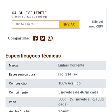
Disponível:
Disponível:
4 Itens
1 Itens
CALCULE SEU FRETE
preços e prazos de entrega
Não sei
ENVIAR
meu CEP!
Compartilhe:
Especificações técnicas
Linhas Corrente
Marca
Fio Cisne Super Bebe 500G
Fio Cisne Super Bebe 500G
Fio: 214 Tex
Espessura-Largura
Cor 280*
Cor 381
100% Acrílico
Composição
Disponível:
Disponível:
5 novelos de 467m cada
0 Itens
5 Itens
Comprimento
500g (5 novelos c/100g
Indisponível
Peso
cada)
2,5mm
Agulha Crochê