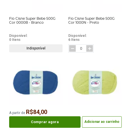
Fio Cisne Super Bebe 500G
Fio Cisne Super Bebe 500G
Cor 0000B - Branco
Cor 1000N - Preto
Disponível:
Disponível:
0 Itens
6 Itens
Indisponível
R$84,00
A partir de
Fio Cisne Super Bebe 500G
Fio Cisne Super Bebe 500G
Cor 139
Cor 253
Comprar agora
Adicionar ao carrinho