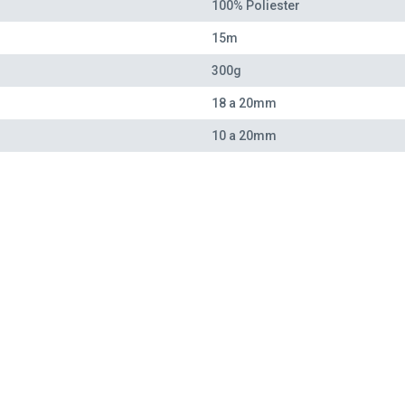
100% Poliester
15m
300g
18 a 20mm
10 a 20mm