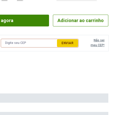
Indisponível
 agora
Adicionar ao carrinho
Não sei
ENVIAR
meu CEP!
Fio Cisne Cozy 300G 15M
Cor 1718
Disponível: 30 Itens