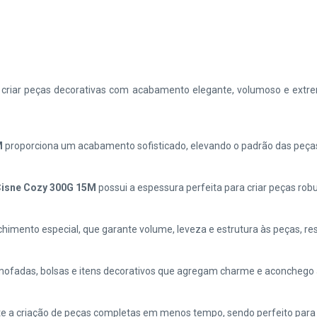
 criar peças decorativas com acabamento elegante, volumoso e extrem
M
proporciona um acabamento sofisticado, elevando o padrão das peças 
Cisne Cozy 300G 15M
possui a espessura perfeita para criar peças robu
himento especial, que garante volume, leveza e estrutura às peças, r
almofadas, bolsas e itens decorativos que agregam charme e aconchego
e a criação de peças completas em menos tempo, sendo perfeito para