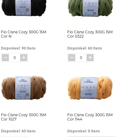
 Máquina
Fita Gorgurão
Elástico Pigeon 
a
Fita Juta
Elástico Roliço
a
Fita Metalizada
Elástico São José
Fio Cisne Cozy 300G 15M
Fio Cisne Cozy 300G 15M
eira e Regulador
Fita Metaloide
Elástico Tekla
Cor N
Cor 0322
ua
Fita Pet
Elástico Zanotti
Disponível: 90 Itens
Disponível: 60 Itens
da
Fita Poá
Fio Silicone
Fio Cisne Cozy 300G 15M
Fio Cisne Cozy 300G 15M
Cor 1027
Cor 1144
Disponível: 60 Itens
Disponível: 0 Itens