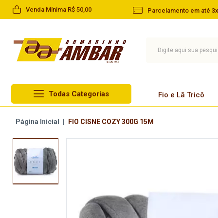
Venda Mínima R$ 50,00
Parcelamento em até 3x
Todas Categorias
Fio e Lã Tricô
Lã Circulo
Página Inicial
|
FIO CISNE COZY 300G 15M
Fio e Lã Tricô
Lã Cisne
Linha
Lã Pingouin
Barbante
Lã Infantil
Agulha
Lã Paratapet
Artesanato
Novelo de Lã
Aviamentos