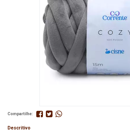
Fita
Elástico
Lingerie
Pedraria
Brasil
Natal
Compartilhe:
Descritivo