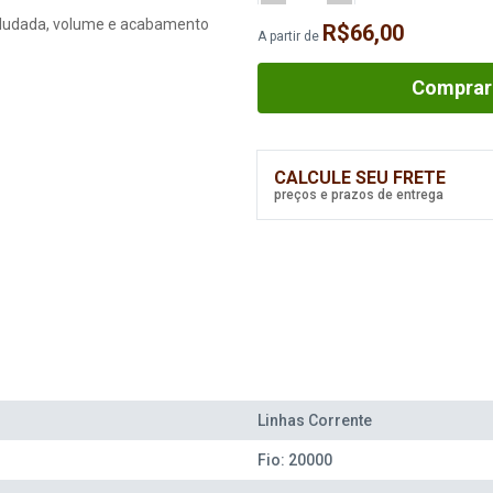
veludada, volume e acabamento
R$66,00
A partir de
Comprar
CALCULE SEU FRETE
preços e prazos de entrega
Fio Cisne Cozy 300G 15M
Cor 1163
Disponível: 30 Itens
Linhas Corrente
Fio: 20000