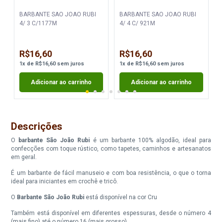
BARBANTE SAO JOAO RUBI
BARBANTE SAO JOAO RUBI
4/ 3 C/1177M
4/ 4 C/ 921M
R$16,60
R$16,60
1
x
de
R$16,60
sem juros
1
x
de
R$16,60
sem juros
Adicionar ao carrinho
Adicionar ao carrinho
Descrições
O
barbante São João Rubi
é um barbante 100% algodão, ideal para
confecções com toque rústico, como tapetes, caminhos e artesanatos
em geral.
É um barbante de fácil manuseio e com boa resistência, o que o torna
ideal para iniciantes em crochê e tricô.
O
Barbante São João Rubi
está disponível na cor Cru
Também está disponível em diferentes espessuras, desde o número 4
(mais fino) até o número 16 (mais grosso).