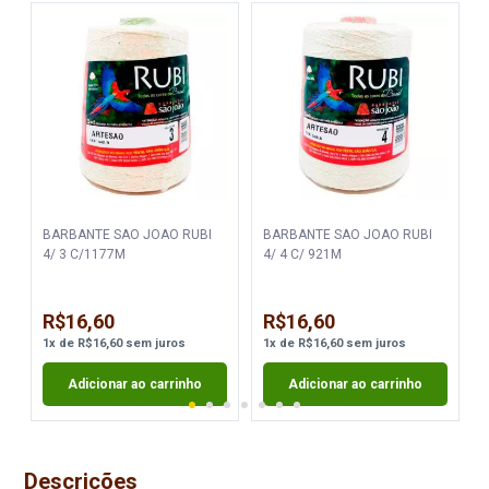
BARBANTE SAO JOAO RUBI
BARBANTE SAO JOAO RUBI
4/ 3 C/1177M
4/ 4 C/ 921M
R$16,60
R$16,60
1
x
de
R$16,60
sem juros
1
x
de
R$16,60
sem juros
Adicionar ao carrinho
Adicionar ao carrinho
Descrições