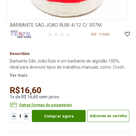
BARBANTE SAO JOAO RUBI 4/12 C/ 307M
REF: 113045
Descritivo
Barbante São João Rubi é um barbante de algodão 100%,
ideal para diversos tipos de trabalhos manuais, como: Crochê:
Tapetes, caminhos de mesa, toalhas, peças de vestuário e
Ver mais
muito mais.
R$16,60
1
x
de
R$ 16,60
sem juros
Outras formas de pagamento
Comprar agora
Adicionar ao carrinho