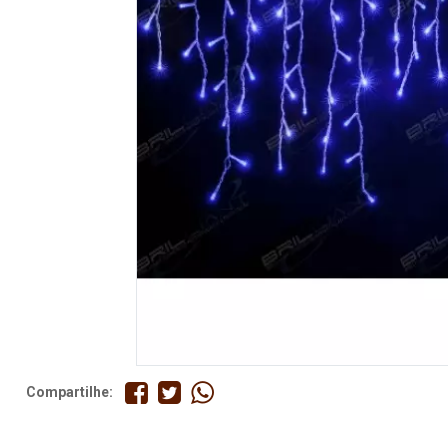
Fita
Elástico
Lingerie
Pedraria
Brasil
Natal
Compartilhe: