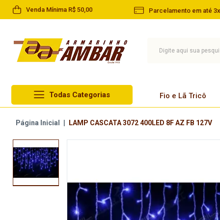
Venda Mínima R$ 50,00
Parcelamento em até 3x
Todas Categorias
Fio e Lã Tricô
Lã Circulo
Página Inicial
|
LAMP CASCATA 3072 400LED 8F AZ FB 127V
Fio e Lã Tricô
Lã Cisne
Linha
Lã Pingouin
Barbante
Lã Infantil
Agulha
Lã Paratapet
Artesanato
Novelo de Lã
Aviamentos