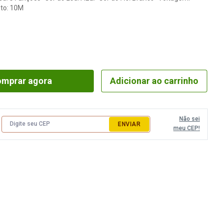
 Máquina
Fita Gorgurão
Elástico Pigeon 
to: 10M
a
Fita Juta
Elástico Roliço
a
Fita Metalizada
Elástico São José
eira e Regulador
Fita Metaloide
Elástico Tekla
ua
Fita Pet
Elástico Zanotti
mprar agora
Adicionar ao carrinho
da
Fita Poá
Fio Silicone
Não sei
ENVIAR
meu CEP!