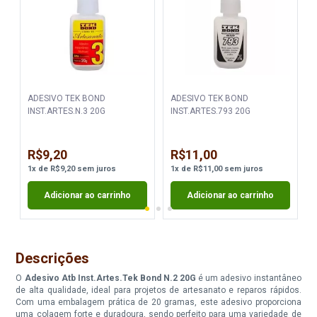
ADESIVO TEK BOND
ADESIVO TEK BOND
INST.ARTES.N.3 20G
INST.ARTES.793 20G
R$9,20
R$11,00
1
x
de
R$9,20
sem juros
1
x
de
R$11,00
sem juros
Adicionar ao carrinho
Adicionar ao carrinho
Descrições
O
Adesivo Atb Inst.Artes.Tek Bond N.2 20G
é um adesivo instantâneo
de alta qualidade, ideal para projetos de artesanato e reparos rápidos.
Com uma embalagem prática de 20 gramas, este adesivo proporciona
uma colagem forte e duradoura, sendo perfeito para uma variedade de