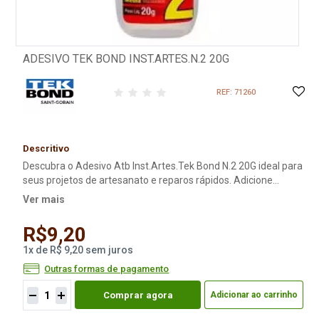
ADESIVO TEK BOND INST.ARTES.N.2 20G
REF: 71260
Descritivo
Descubra o Adesivo Atb Inst.Artes.Tek Bond N.2 20G ideal para
seus projetos de artesanato e reparos rápidos. Adicione
eficiência e alta aderência ao seu trabalho com este adesivo
Ver mais
instantâneo de alta qualidade. É o preferido de todos e serve
para o uso geral, tendo como característica uma colagem
R$9,20
rápida, firme e resistente. Chega até a colar madeiras pouco
1
x
de
R$ 9,20
sem juros
porosas. Compre já!
Outras formas de pagamento
Comprar agora
Adicionar ao carrinho