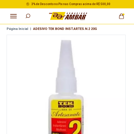
3% de Desconto no Pix nas Compras acima de R$ 500,00
Página Inicial
|
ADESIVO TEK BOND INST.ARTES.N.2 20G