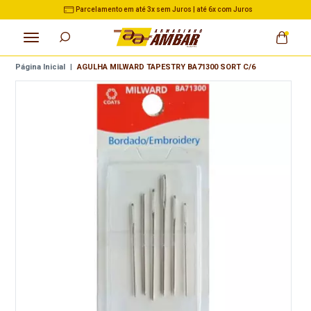
Parcelamento em até 3x sem Juros | até 6x com Juros
Página Inicial
|
AGULHA MILWARD TAPESTRY BA71300 SORT C/6