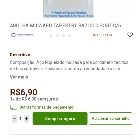
AGULHA MILWARD TAPESTRY BA71300 SORT C/6
REF: 111194
Descritivo
Composição: Aço Niquelado Indicada para bordar em tecidos
de fios contáveis. Possuem a ponta arredondada e o olho
largo. Ideal também para acabamento de peças em tricô e
Ver mais
crochê. Contém : 6 agulhas - 2 agulhas Nº 22; - 2 agulhas Nº
24; - 1 agulha Nº 16 - 1 agulha Nº 18 Material: Aço Niquelado
R$6,90
1
x
de
R$ 6,90
sem juros
Outras formas de pagamento
Comprar agora
Adicionar ao carrinho