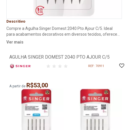
Descritivo
Compre a Agulha Singer Domest 2040 Pto Ajour C/5. Ideal
para acabamentos decorativos em diversos tecidos, oferece
precisão e durabilidade. Adquira agora! A agulha alargada
Ver mais
perfura o tecido enquanto a máquina costura ao redor da
perfuração. Para bordados que imitam ponto ajour Agulha
AGULHA SINGER DOMEST 2040 PTO AJOUR C/5
Equivalente: 130/705H-WING Tipo de ponta: Seta arredondada
(42 RS) Embalagens: Blister com 5 agulhas Diâmetros: 90/14,
REF: 70911
100/16 e 120/19
R$53,00
A partir de