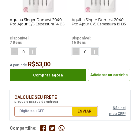
Agulha Singer Domest 2040
Agulha Singer Domest 2040
Pto Ajour C/5 Espessura 14 B5
Pto Ajour C/5 Espessura 19 B5
Disponível:
Disponível:
7 Itens
16 Itens
R$53,00
A partir de
Comprar agora
Adicionar ao carrinho
CALCULE SEU FRETE
preços e prazos de entrega
Não sei
ENVIAR
meu CEP!
Compartilhe: