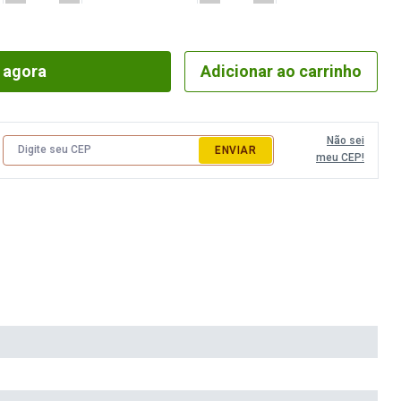
 agora
Adicionar ao carrinho
Não sei
ENVIAR
meu CEP!