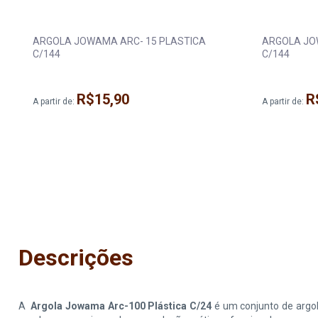
2
ARGOLA JOWAMA ARC- 15 PLASTICA
ARGOLA JO
C/144
C/144
R$15,90
R
A partir de:
A partir de:
Descrições
A
Argola Jowama Arc-100 Plástica C/24
é um conjunto de argola