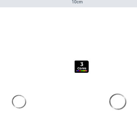
10cm
3
Cores