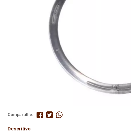
Fita
Elástico
Lingerie
Pedraria
Brasil
Natal
Compartilhe:
Descritivo