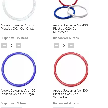
 Máquina
Fita Gorgurão
Elástico Pigeon 
a
Fita Juta
Elástico Roliço
a
Fita Metalizada
Elástico São José
Argola Jowama Arc-100
Argola Jowama Arc-100
eira e Regulador
Fita Metaloide
Elástico Tekla
Plastica C/24 Cor Cristal
Plastica C/24 Cor
Multicolor
ua
Fita Pet
Elástico Zanotti
Disponível: 22 Itens
Disponível: 5 Itens
da
Fita Poá
Fio Silicone
Argola Jowama Arc-100
Argola Jowama Arc-100
Plastica C/24 Cor Royal
Plastica C/24 Cor
Vermelha
Disponível: 3 Itens
Disponível: 4 Itens