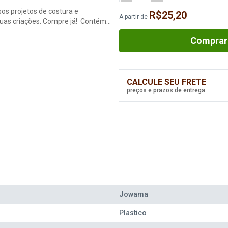
os projetos de costura e
R$25,20
A partir de
 suas criações. Compre já! Contém
Comprar
CALCULE SEU FRETE
preços e prazos de entrega
Jowama
Plastico