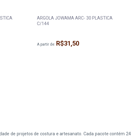
STICA
ARGOLA JOWAMA ARC- 30 PLASTICA
C/144
R$31,50
A partir de:
A
iedade de projetos de costura e artesanato. Cada pacote contém 24