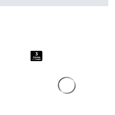
3
Cores