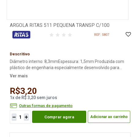
ARGOLA RITAS 511 PEQUENA TRANSP C/100
REF: 5807
Descritivo
Diâmetro interno: 8,3mmEspessura: 1,5mm Produzida com
plástico de engenharia especialmente desenvolvido para
suportar a diferentes necessidades do dia a dia da mulher.
Ver mais
Essa peça é conhecida por sua durabilidade e altíssima
qualidade.
R$3,20
1
x
de
R$ 3,20
sem juros
Outras formas de pagamento
Comprar agora
Adicionar ao carrinho