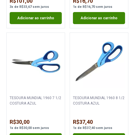
R$101,00
R$16,70
3
x
de
R$33,67
sem juros
1
x
de
R$16,70
sem juros
Adicionar ao carrinho
Adicionar ao carrinho
TESOURA MUNDIAL 1960 7 1/2
TESOURA MUNDIAL 1960 8 1/2
COSTURA AZUL
COSTURA AZUL
R$30,00
R$37,40
1
x
de
R$30,00
sem juros
1
x
de
R$37,40
sem juros