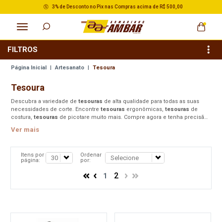
3% de Desconto no Pix nas Compras acima de R$ 500,00
FILTROS
Página Inicial
|
Artesanato
|
Tesoura
Tesoura
Descubra a variedade de
tesouras
de alta qualidade para todas as suas
necessidades de corte. Encontre
tesouras
ergonômicas,
tesouras
de
costura,
tesouras
de picotare muito mais. Compre agora e tenha precisão
e eficiência em seus projetos
Ver mais
Itens por
Ordenar
página:
por:
2
1