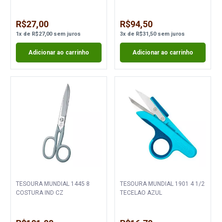
R$27,00
R$94,50
1
x
de
R$27,00
sem juros
3
x
de
R$31,50
sem juros
Adicionar ao carrinho
Adicionar ao carrinho
TESOURA MUNDIAL 1445 8
TESOURA MUNDIAL 1901 4 1/2
COSTURA IND CZ
TECELAO AZUL