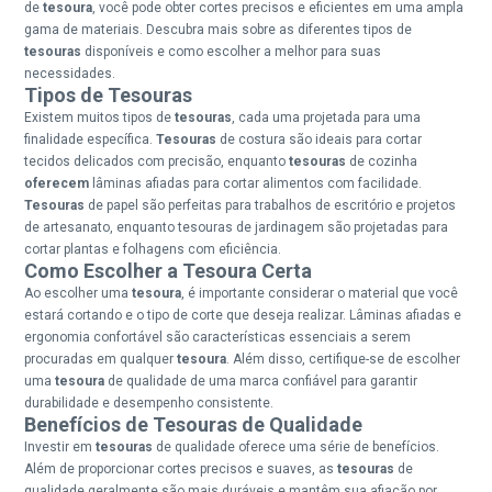
de
tesoura
, você pode obter cortes precisos e eficientes em uma ampla
gama de materiais. Descubra mais sobre as diferentes tipos de
tesouras
disponíveis e como escolher a melhor para suas
necessidades.
Tipos de Tesouras
Existem muitos tipos de
tesouras
, cada uma projetada para uma
finalidade específica.
Tesouras
de costura são ideais para cortar
tecidos delicados com precisão, enquanto
tesouras
de cozinha
oferecem
lâminas afiadas para cortar alimentos com facilidade.
Tesouras
de papel são perfeitas para trabalhos de escritório e projetos
de artesanato, enquanto tesouras de jardinagem são projetadas para
cortar plantas e folhagens com eficiência.
Como Escolher a Tesoura Certa
Ao escolher uma
tesoura
, é importante considerar o material que você
estará cortando e o tipo de corte que deseja realizar. Lâminas afiadas e
ergonomia confortável são características essenciais a serem
procuradas em qualquer
tesoura
. Além disso, certifique-se de escolher
uma
tesoura
de qualidade de uma marca confiável para garantir
durabilidade e desempenho consistente.
Benefícios de Tesouras de Qualidade
Investir em
tesouras
de qualidade oferece uma série de benefícios.
Além de proporcionar cortes precisos e suaves, as
tesouras
de
qualidade geralmente são mais duráveis e mantêm sua afiação por