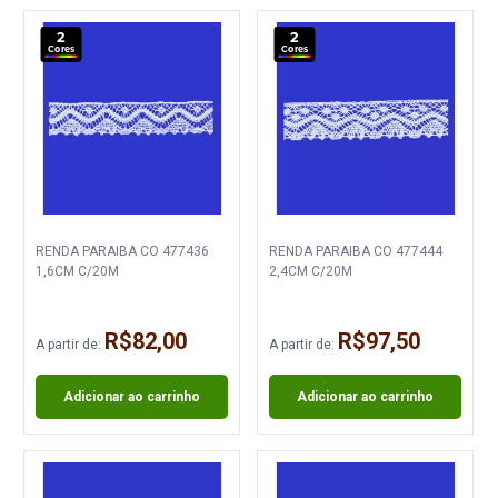
2
2
Cores
Cores
RENDA PARAIBA CO 477436
RENDA PARAIBA CO 477444
1,6CM C/20M
2,4CM C/20M
R$82,00
R$97,50
A partir de:
A partir de:
Adicionar ao carrinho
Adicionar ao carrinho