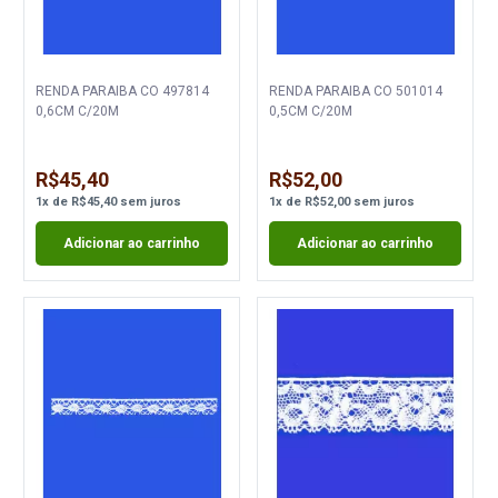
RENDA PARAIBA CO 497814
RENDA PARAIBA CO 501014
0,6CM C/20M
0,5CM C/20M
R$45,40
R$52,00
1
x
de
R$45,40
sem juros
1
x
de
R$52,00
sem juros
Adicionar ao carrinho
Adicionar ao carrinho