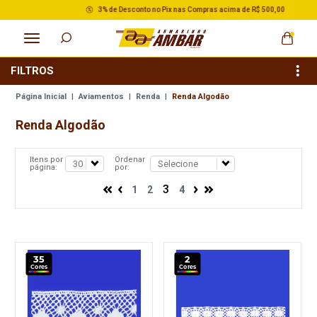
3% de Desconto no Pix nas Compras acima de R$ 500,00
FILTROS
Página Inicial
|
Aviamentos
|
Renda
|
Renda Algodão
Renda Algodão
Itens por
Ordenar
página:
por:
3
1
2
4
35
2
Cores
Cores