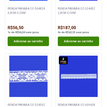
RENDA PARAIBA CO 504824
RENDA PARAIBA CO 524452
0,8CM C/20M
2,8CM C/20M
R$56,50
R$187,00
1
x
de
R$56,50
sem juros
3
x
de
R$62,33
sem juros
Adicionar ao carrinho
Adicionar ao carrinho
2
Cores
RENDA PARAIBA CO 524552
RENDA PARAIBA CO 609428