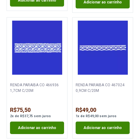
Adicionar ao carrinho
Adicionar ao carrinho
RENDA PARAIBA CO 466936
RENDA PARAIBA CO 467024
1,7CM C/20M
0,9CM C/20M
R$75,50
R$49,00
2
x
de
R$37,75
sem juros
1
x
de
R$49,00
sem juros
Adicionar ao carrinho
Adicionar ao carrinho