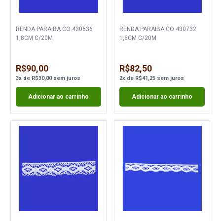
RENDA PARAIBA CO 430636
RENDA PARAIBA CO 430732
1,8CM C/20M
1,6CM C/20M
R$90,00
R$82,50
3
x
de
R$30,00
sem juros
2
x
de
R$41,25
sem juros
Adicionar ao carrinho
Adicionar ao carrinho