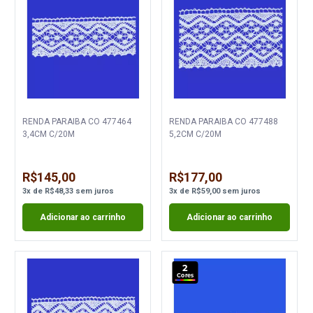
RENDA PARAIBA CO 477464
RENDA PARAIBA CO 477488
3,4CM C/20M
5,2CM C/20M
R$145,00
R$177,00
3
x
de
R$48,33
sem juros
3
x
de
R$59,00
sem juros
Adicionar ao carrinho
Adicionar ao carrinho
2
Cores