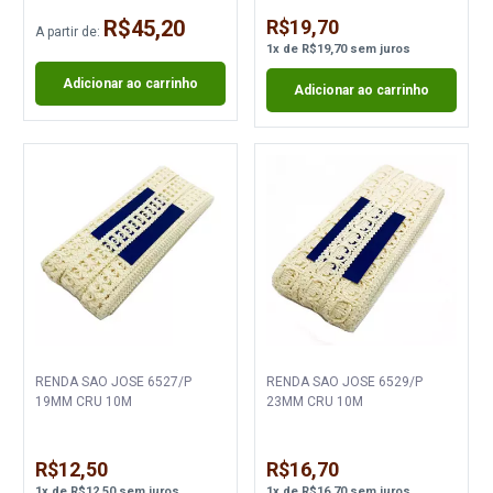
R$45,20
R$19,70
A partir de:
1
x
de
R$19,70
sem juros
Adicionar ao carrinho
Adicionar ao carrinho
RENDA SAO JOSE 6527/P
RENDA SAO JOSE 6529/P
19MM CRU 10M
23MM CRU 10M
R$12,50
R$16,70
1
x
de
R$12,50
sem juros
1
x
de
R$16,70
sem juros