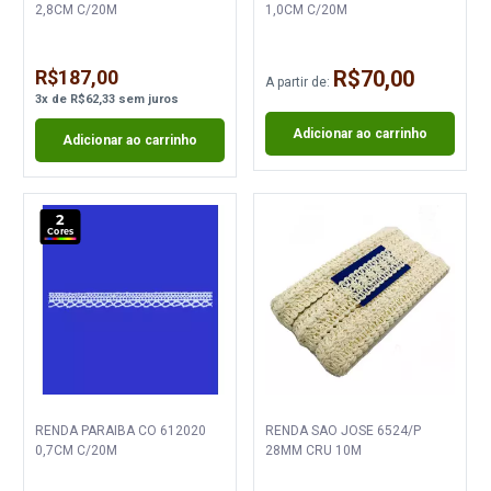
2,8CM C/20M
1,0CM C/20M
R$187,00
R$70,00
A partir de:
3
x
de
R$62,33
sem juros
Adicionar ao carrinho
Adicionar ao carrinho
2
Cores
RENDA PARAIBA CO 612020
RENDA SAO JOSE 6524/P
0,7CM C/20M
28MM CRU 10M