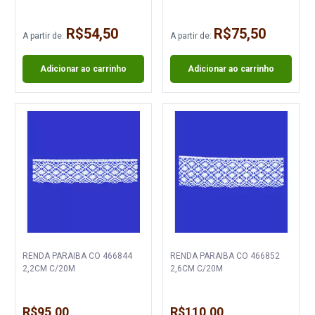
R$54,50
R$75,50
A partir de:
A partir de:
Adicionar ao carrinho
Adicionar ao carrinho
RENDA PARAIBA CO 466844
RENDA PARAIBA CO 466852
2,2CM C/20M
2,6CM C/20M
R$95,00
R$110,00