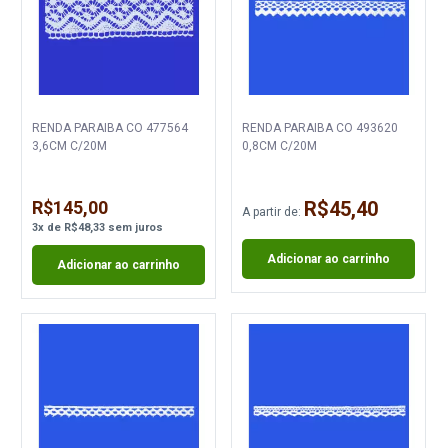
RENDA PARAIBA CO 477564
RENDA PARAIBA CO 493620
3,6CM C/20M
0,8CM C/20M
R$145,00
R$45,40
A partir de:
3
x
de
R$48,33
sem juros
Adicionar ao carrinho
Adicionar ao carrinho