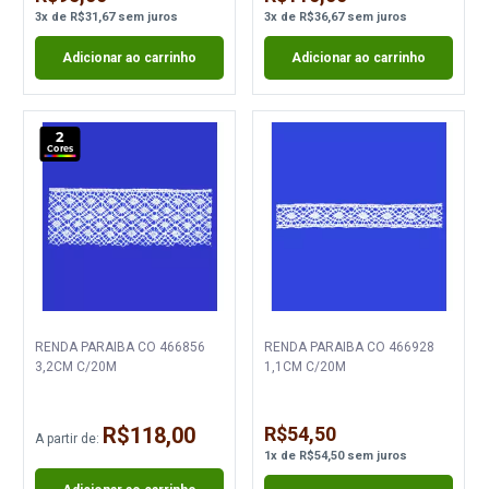
3
x
de
R$31,67
sem juros
3
x
de
R$36,67
sem juros
Adicionar ao carrinho
Adicionar ao carrinho
2
Cores
RENDA PARAIBA CO 466856
RENDA PARAIBA CO 466928
3,2CM C/20M
1,1CM C/20M
R$118,00
R$54,50
A partir de:
1
x
de
R$54,50
sem juros