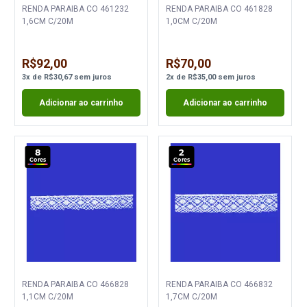
RENDA PARAIBA CO 461232
RENDA PARAIBA CO 461828
1,6CM C/20M
1,0CM C/20M
R$92,00
R$70,00
3
x
de
R$30,67
sem juros
2
x
de
R$35,00
sem juros
Adicionar ao carrinho
Adicionar ao carrinho
8
2
Cores
Cores
RENDA PARAIBA CO 466828
RENDA PARAIBA CO 466832
1,1CM C/20M
1,7CM C/20M