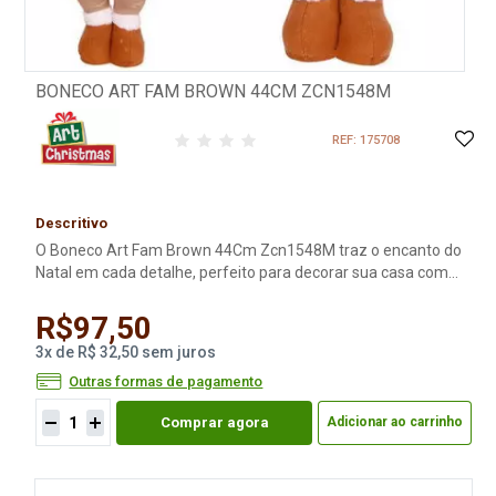
BONECO ART FAM BROWN 44CM ZCN1548M
REF: 175708
Descritivo
O Boneco Art Fam Brown 44Cm Zcn1548M traz o encanto do
Natal em cada detalhe, perfeito para decorar sua casa com
elegância, aconchego e estilo artesanal.
R$97,50
3
x
de
R$ 32,50
sem juros
Outras formas de pagamento
Comprar agora
Adicionar ao carrinho