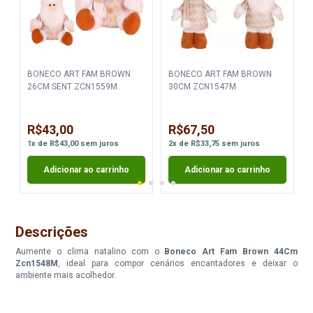
BONECO ART FAM BROWN
BONECO ART FAM BROWN
26CM SENT ZCN1559M
30CM ZCN1547M
R$43,00
R$67,50
1
x
de
R$43,00
sem juros
2
x
de
R$33,75
sem juros
Adicionar ao carrinho
Adicionar ao carrinho
Descrições
Aumente o clima natalino com o
Boneco Art Fam Brown 44Cm
Zcn1548M
, ideal para compor cenários encantadores e deixar o
ambiente mais acolhedor.