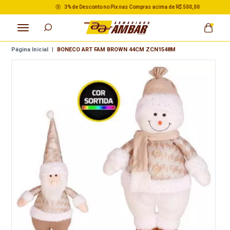
3% de Desconto no Pix nas Compras acima de R$ 500,00
Página Inicial
|
BONECO ART FAM BROWN 44CM ZCN1548M