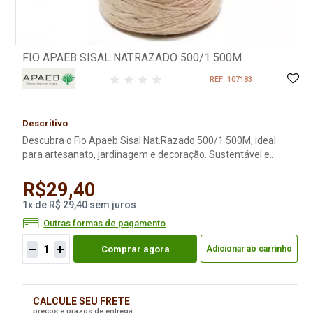
FIO APAEB SISAL NAT.RAZADO 500/1 500M
REF: 107183
Descritivo
Descubra o Fio Apaeb Sisal Nat.Razado 500/1 500M, ideal
para artesanato, jardinagem e decoração. Sustentável e
resistente. Compre online agora!
R$29,40
1
x
de
R$ 29,40
sem juros
Outras formas de pagamento
Comprar agora
Adicionar ao carrinho
CALCULE SEU FRETE
preços e prazos de entrega