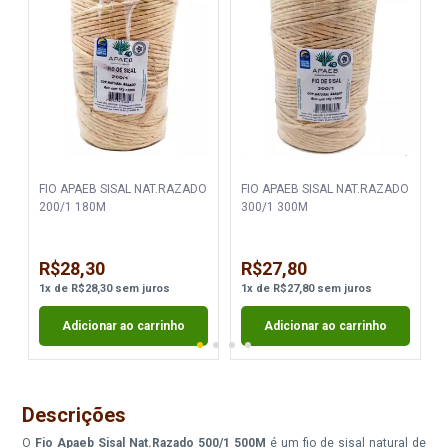
FIO APAEB SISAL NAT.RAZADO
FIO APAEB SISAL NAT.RAZADO
200/1 180M
300/1 300M
R$28,30
R$27,80
1
x
de
R$28,30
sem juros
1
x
de
R$27,80
sem juros
Adicionar ao carrinho
Adicionar ao carrinho
Descrições
O
Fio Apaeb Sisal Nat.Razado 500/1 500M
é um fio de sisal natural de