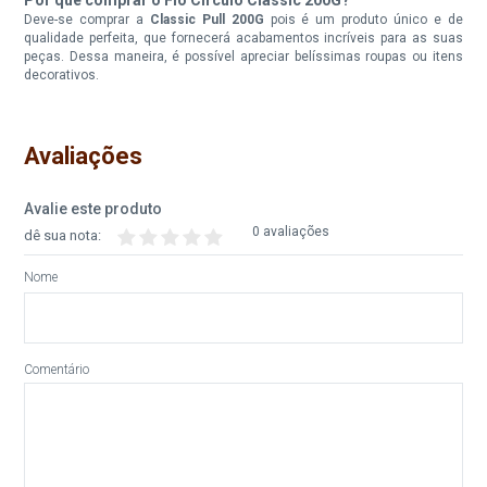
Indisponível
Deve-se comprar a
Classic Pull 200G
pois é um produto único e de
qualidade perfeita, que fornecerá acabamentos incríveis para as suas
peças. Dessa maneira, é possível apreciar belíssimas roupas ou itens
Fio Circulo Classic Pull 200G
Fio Circulo Classic Pull 200G
Cor 7136 Marsala
Cor 7327 Favo
decorativos.
Disponível:
Disponível:
0 Itens
15 Itens
Avaliações
Indisponível
Avalie este produto
Fio Circulo Classic Pull 200G
Fio Circulo Classic Pull 200G
0 avaliações
dê sua nota:
Cor 7480 Caramelo
Cor 7522 Bege
Nome
Disponível:
Disponível:
0 Itens
10 Itens
Indisponível
Comentário
Fio Circulo Classic Pull 200G
Fio Circulo Classic Pull 200G
Cor 7529 Terracota
Cor 7537 Marrom
Disponível:
Disponível:
0 Itens
0 Itens