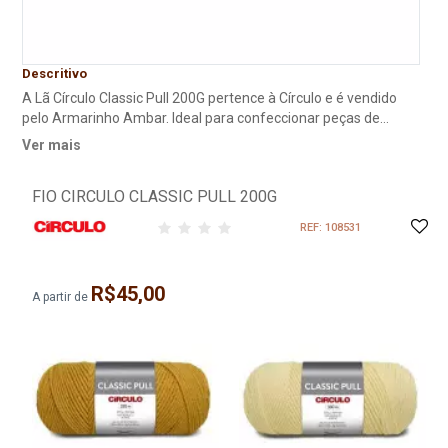
Descritivo
A Lã Círculo Classic Pull 200G pertence à Círculo e é vendido
pelo Armarinho Ambar. Ideal para confeccionar peças de
vestuário, ou trabalhar com artesanato em casa e os vender
Ver mais
aos clientes. Classic Pull é um clássico fio de inverno. Com
supermaciez e toque único, ele tem cores versáteis,
FIO CIRCULO CLASSIC PULL 200G
marcantes e sofisticadas para trabalhos de moda em crochê e
tricô que promovem uma nova conexão com o feito à mão.
REF: 108531
R$45,00
A partir de