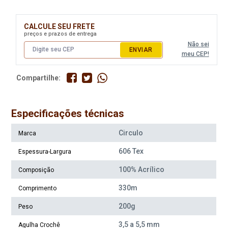
Disponível:
Disponível:
15 Itens
5 Itens
CALCULE SEU FRETE
preços e prazos de entrega
Não sei
ENVIAR
meu CEP!
Compartilhe:
Especificações técnicas
Circulo
Marca
Fio Circulo Classic Pull 200G
Fio Circulo Classic Pull 200G
606 Tex
Espessura-Largura
Cor 2756 Mirtilo
Cor 2911 Azul Bebe
100% Acrílico
Composição
Disponível:
Disponível:
330m
0 Itens
0 Itens
Comprimento
Indisponível
Indisponível
200g
Peso
3,5 a 5,5 mm
Agulha Crochê