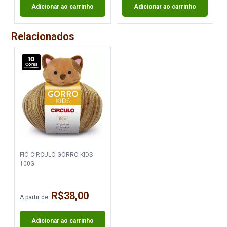
Adicionar ao carrinho
Adicionar ao carrinho
Fio Circulo Classic Pull 200G
Fio Circulo Classic Pull 200G
Cor 3699 Jaspel
Cor 3753 Rosa Poema
Relacionados
Disponível:
Disponível:
29 Itens
25 Itens
10
Cores
Fio Circulo Classic Pull 200G
Fio Circulo Classic Pull 200G
Cor 3955 Goji Berry
Cor 5080 Cena
Disponível:
Disponível:
14 Itens
8 Itens
FIO CIRCULO GORRO KIDS
100G
Fio Circulo Classic Pull 200G
Fio Circulo Classic Pull 200G
Cor 5415 Mineral
Cor 5469 Floresta
R$38,00
A partir de:
Disponível:
Disponível:
0 Itens
0 Itens
Adicionar ao carrinho
Indisponível
Indisponível