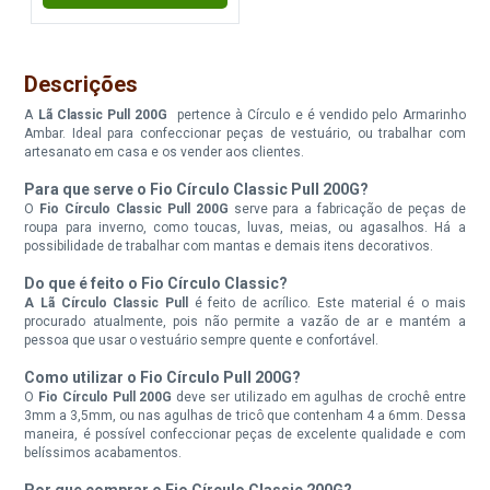
Fio Circulo Classic Pull 200G
Fio Circulo Classic Pull 200G
Cor 5549 Menta
Cor 5575 Tifany
Descrições
A
Lã Classic Pull 200G
pertence à Círculo e é vendido pelo Armarinho
Disponível:
Disponível:
5 Itens
9 Itens
Ambar. Ideal para confeccionar peças de vestuário, ou trabalhar com
artesanato em casa e os vender aos clientes.
Para que serve o Fio Círculo Classic Pull 200G?
O
Fio Círculo Classic Pull 200G
serve para a fabricação de peças de
Fio Circulo Classic Pull 200G
Fio Circulo Classic Pull 200G
roupa para inverno, como toucas, luvas, meias, ou agasalhos. Há a
Cor 5767 Bandeira
Cor 6116 Choque
possibilidade de trabalhar com mantas e demais itens decorativos.
Do que é feito o Fio Círculo Classic?
Disponível:
Disponível:
10 Itens
15 Itens
A Lã Círculo Classic Pull
é feito de acrílico. Este material é o mais
procurado atualmente, pois não permite a vazão de ar e mantém a
pessoa que usar o vestuário sempre quente e confortável.
Como utilizar o Fio Círculo Pull 200G?
Fio Circulo Classic Pull 200G
Fio Circulo Classic Pull 200G
O
Fio Círculo Pull 200G
deve ser utilizado em agulhas de crochê entre
Cor 6251 Lilas
Cor 6274 Maravilha
3mm a 3,5mm, ou nas agulhas de tricô que contenham 4 a 6mm. Dessa
maneira, é possível confeccionar peças de excelente qualidade e com
Disponível:
Disponível:
belíssimos acabamentos.
0 Itens
8 Itens
Por que comprar o Fio Círculo Classic 200G?