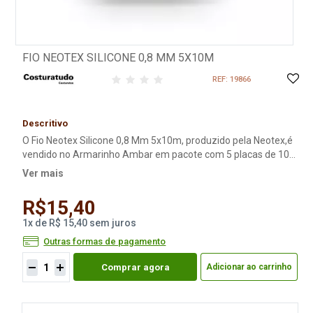
FIO NEOTEX SILICONE 0,8 MM 5X10M
REF: 19866
Descritivo
O Fio Neotex Silicone 0,8 Mm 5x10m, produzido pela Neotex,é
vendido no Armarinho Ambar em pacote com 5 placas de 10
metros por 8mm cada e é uma excelente opção para quem
Ver mais
deseja deixar seu artesanato e sua produção com ainda mais
qualidade. Pacote c/ 5 placas c/ 10 metros cada;
R$15,40
1
x
de
R$ 15,40
sem juros
Outras formas de pagamento
Comprar agora
Adicionar ao carrinho