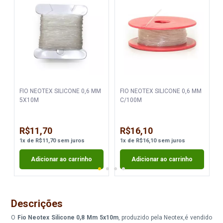
M
FIO NEOTEX SILICONE 0,6 MM
FIO NEOTEX SILICONE 0,6 MM
5X10M
C/100M
R$11,70
R$16,10
1
x
de
R$11,70
sem juros
1
x
de
R$16,10
sem juros
Adicionar ao carrinho
Adicionar ao carrinho
Descrições
O
Fio Neotex Silicone 0,8 Mm 5x10m
, produzido pela Neotex,é vendido