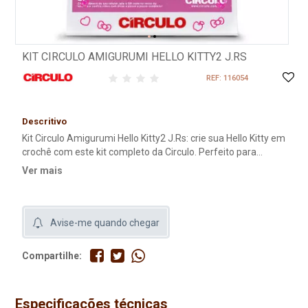
KIT CIRCULO AMIGURUMI HELLO KITTY2 J.RS
REF: 116054
Descritivo
Kit Circulo Amigurumi Hello Kitty2 J.Rs: crie sua Hello Kitty em
crochê com este kit completo da Circulo. Perfeito para
artesãos de todos os níveis! Este kit contém: Novelos e
Ver mais
meadas de fio Amigurumi; Olhos de segurança; Agulha de
crochê 2,5 mm; Agulha de tapeçaria nº 16; Fibra para
enchimento (40 g); Marcador de ponto cadeado.
Avise-me quando chegar
Compartilhe:
Especificações técnicas