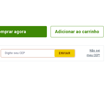
 Máquina
Fita Gorgurão
Elástico Pigeon 
a
Fita Juta
Elástico Roliço
a
Fita Metalizada
Elástico São José
eira e Regulador
Fita Metaloide
Elástico Tekla
mprar agora
Adicionar ao carrinho
ua
Fita Pet
Elástico Zanotti
da
Fita Poá
Fio Silicone
Não sei
ENVIAR
meu CEP!