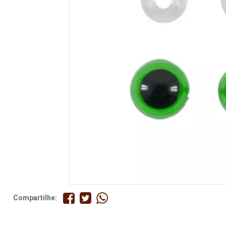
Fita
Elástico
Lingerie
Pedraria
Brasil
Natal
Compartilhe: