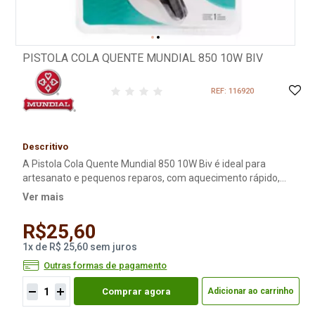
PISTOLA COLA QUENTE MUNDIAL 850 10W BIV
REF: 116920
Descritivo
A Pistola Cola Quente Mundial 850 10W Biv é ideal para
artesanato e pequenos reparos, com aquecimento rápido,
bivolt automático e design ergonômico. Conheça e aproveite!
Ver mais
R$25,60
1
x
de
R$ 25,60
sem juros
Outras formas de pagamento
Comprar agora
Adicionar ao carrinho