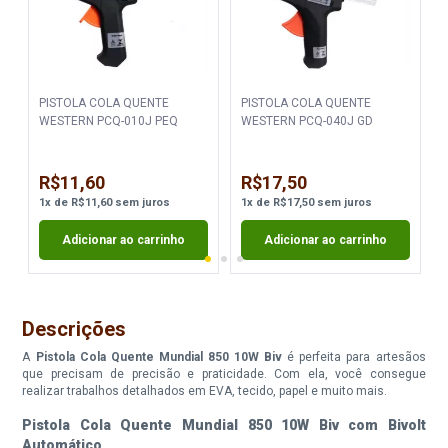
M
PISTOLA COLA QUENTE
PISTOLA COLA QUENTE
WESTERN PCQ-010J PEQ
WESTERN PCQ-040J GD
R$11,60
R$17,50
1
x
de
R$11,60
sem juros
1
x
de
R$17,50
sem juros
Adicionar ao carrinho
Adicionar ao carrinho
Descrições
A
Pistola Cola Quente Mundial 850 10W Biv
é perfeita para artesãos
que precisam de precisão e praticidade. Com ela, você consegue
realizar trabalhos detalhados em EVA, tecido, papel e muito mais.
Pistola Cola Quente Mundial 850 10W Biv com Bivolt
Automático