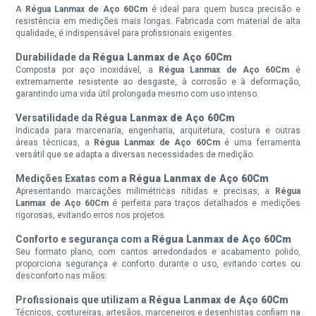
A
Régua Lanmax de Aço 60Cm
é ideal para quem busca precisão e
resistência em medições mais longas. Fabricada com material de alta
qualidade, é indispensável para profissionais exigentes.
Durabilidade da
Régua Lanmax de Aço 60Cm
Composta por aço inoxidável, a
Régua Lanmax de Aço 60Cm
é
extremamente resistente ao desgaste, à corrosão e à deformação,
garantindo uma vida útil prolongada mesmo com uso intenso.
Versatilidade da
Régua Lanmax de Aço 60Cm
Indicada para marcenaria, engenharia, arquitetura, costura e outras
áreas técnicas, a
Régua Lanmax de Aço 60Cm
é uma ferramenta
versátil que se adapta a diversas necessidades de medição.
Medições Exatas com a
Régua Lanmax de Aço 60Cm
Apresentando marcações milimétricas nítidas e precisas, a
Régua
Lanmax de Aço 60Cm
é perfeita para traços detalhados e medições
rigorosas, evitando erros nos projetos.
Conforto e segurança com a
Régua Lanmax de Aço 60Cm
Seu formato plano, com cantos arredondados e acabamento polido,
proporciona segurança e conforto durante o uso, evitando cortes ou
desconforto nas mãos.
Profissionais que utilizam a
Régua Lanmax de Aço 60Cm
Técnicos, costureiras, artesãos, marceneiros e desenhistas confiam na