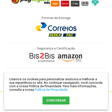
Formas de Entrega
Segurança e Certificação
Armarinho Ambar Ltda | CNPJ 60.658.762/0003-73 | Rua 25 de
Usamos os cookies para personalizar anúncios e melhorar a
Março, 786 - Centro | São Paulo-SP | CEP 01021-100
sua experiência no site. Ao continuar navegando, você concorda
com a nossa Política de Privacidade.
Para mais informações,
consulte a nossa
Política de Privacidade.
Crie sua loja virtual
com a melhor empresa de e-commerce do
CONCORDAR
Brasil.
Comprar agora
Adicionar ao carrinho