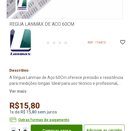
REGUA LANMAX DE ACO 60CM
REF: 116412
Descritivo
A Régua Lanmax de Aço 60Cm oferece precisão e resistência
para medições longas. Ideal para uso técnico e profissional,
com marcações milimétricas e acabamento de alta qualidade.
Ver mais
R$15,80
1
x
de
R$ 15,80
sem juros
Outras formas de pagamento
Comprar agora
Adicionar ao carrinho