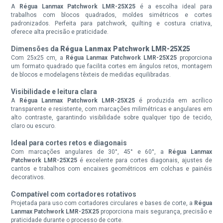
A
Régua Lanmax Patchwork LMR-25X25
é a escolha ideal para
trabalhos com blocos quadrados, moldes simétricos e cortes
padronizados. Perfeita para patchwork, quilting e costura criativa,
oferece alta precisão e praticidade.
Dimensões da
Régua Lanmax Patchwork LMR-25X25
Com 25x25 cm, a
Régua Lanmax Patchwork LMR-25X25
proporciona
um formato quadrado que facilita cortes em ângulos retos, montagem
de blocos e modelagens têxteis de medidas equilibradas.
Visibilidade e leitura clara
A
Régua Lanmax Patchwork LMR-25X25
é produzida em acrílico
transparente e resistente, com marcações milimétricas e angulares em
alto contraste, garantindo visibilidade sobre qualquer tipo de tecido,
claro ou escuro.
Ideal para cortes retos e diagonais
Com marcações angulares de 30°, 45° e 60°, a
Régua Lanmax
Patchwork LMR-25X25
é excelente para cortes diagonais, ajustes de
cantos e trabalhos com encaixes geométricos em colchas e painéis
decorativos.
Compatível com cortadores rotativos
Projetada para uso com cortadores circulares e bases de corte, a
Régua
Lanmax Patchwork LMR-25X25
proporciona mais segurança, precisão e
praticidade durante o processo de corte.