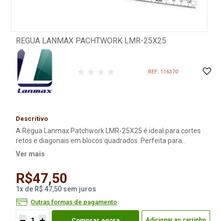
REGUA LANMAX PACHTWORK LMR-25X25
REF: 116370
Descritivo
A Régua Lanmax Patchwork LMR-25X25 é ideal para cortes
retos e diagonais em blocos quadrados. Perfeita para
patchwork, oferece precisão, resistência e excelente
Ver mais
visibilidade.
R$47,50
1
x
de
R$ 47,50
sem juros
Outras formas de pagamento
Comprar agora
Adicionar ao carrinho