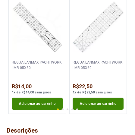
K
REGUA LANMAX PACHTWORK
REGUA LANMAX PACHTWORK
LMR-05X30
LMR-05X60
R$14,00
R$22,50
1
x
de
R$14,00
sem juros
1
x
de
R$22,50
sem juros
Adicionar ao carrinho
Adicionar ao carrinho
Descrições