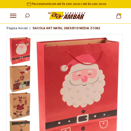
Parcelamento em até 3x sem Juros | até 6x com Juros
Página Inicial
|
SACOLA ART NATAL 26X32X10 MEDIA ZC062