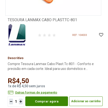
TESOURA LANMAX CABO PLAST.TC-801
REF: 104033
Descritivo
Compre Tesoura Lanmax Cabo Plast.Tc-801 - Conforto e
precisão em cada corte. Ideal para uso doméstico e
profissional. Lâminas afiadas e cabo ergonômico. Compre já!
R$4,50
1
x
de
R$ 4,50
sem juros
Outras formas de pagamento
Comprar agora
Adicionar ao carrinho