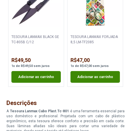
TESOURA LANMAX BLACK GE
TESOURA LANMAX FORJADA
TC-805B C/12
8,5 LM-TF2085
R$49,50
R$47,00
1
x
de
R$49,50
sem juros
1
x
de
R$47,00
sem juros
Adicionar ao carrinho
Adicionar ao carrinho
Descrições
A
Tesoura Lanmax Cabo Plast.Tc-801
é uma ferramenta essencial para
uso doméstico e profissional. Projetada com um cabo de plástico
ergonômico, esta tesoura oferece conforto e precisão em cada corte.
Suas lâminas afiadas são ideais para cortar uma variedade de
materiais, desde papel e tecido até plásticos leves.