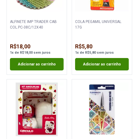
ALFINETE IMP TRADER CAB
COLA PEGAMIL UNIVERSAL
COL.PC-38C/12X40
17G
R$18,00
R$5,80
1
x
de
R$18,00
sem juros
1
x
de
R$5,80
sem juros
Adicionar ao carrinho
Adicionar ao carrinho