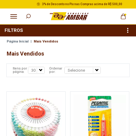
3% de Desconto no Pix nas Compras acima de R$ 500,00
FILTROS
Página Inicial
|
Mais Vendidos
Mais Vendidos
Itens por
Ordenar
página:
por: