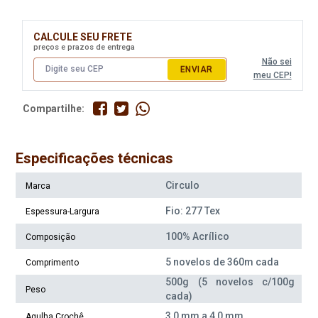
Disponível:
Disponível:
2 Itens
2 Itens
CALCULE SEU FRETE
preços e prazos de entrega
Não sei
ENVIAR
meu CEP!
Compartilhe:
Especificações técnicas
Circulo
Marca
Fio Circulo Batik 500G Cor
Fio Circulo Batik 500G Cor
Fio: 277 Tex
Espessura-Largura
9172 Amuleto
9249 Bossa Nova
100% Acrílico
Composição
Disponível:
Disponível:
5 novelos de 360m cada
0 Itens
6 Itens
Comprimento
500g (5 novelos c/100g
Indisponível
Peso
cada)
3,0 mm a 4,0 mm
Agulha Crochê