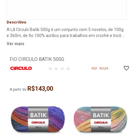
Descritivo
A Lã Círculo Batik 500g é um conjunto com 5 novelos, de 100g
e 360m, de fio 100% acrílico para trabalhos em crochê e tricô.
Esse fio é inspirado na técnica Batik, um método de tingimento
Ver mais
artesanal originário da ilha Java, na Indonésia. Esse método foi
adaptado especialmente para o tingimento deste fio,
FIO CIRCULO BATIK 500G
resultando em efeitos de cores lindos e que harmonizam com
vários estilos.
REF: 93524
R$143,00
A partir de