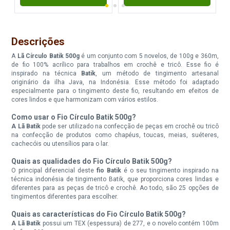
Fio Circulo Batik 500G Cor
Fio Circulo Batik 500G Cor 9511
9509 Granito
Azul Rei
Descrições
Disponível:
Disponível:
A
Lã Círculo Batik 500g
é um conjunto com 5 novelos, de 100g e 360m,
1 Itens
0 Itens
de fio 100% acrílico para trabalhos em crochê e tricô. Esse fio é
inspirado na técnica
Batik
, um método de tingimento artesanal
Indisponível
originário da ilha Java, na Indonésia. Esse método foi adaptado
especialmente para o tingimento deste fio, resultando em efeitos de
cores lindos e que harmonizam com vários estilos.
Fio Circulo Batik 500G Cor
Fio Circulo Batik 500G Cor 9611
9610 Sereno
Graciosa
Como usar o Fio Círculo Batik 500g?
A Lã Batik
pode ser utilizado na confecção de peças em crochê ou tricô
Disponível:
Disponível:
na confecção de produtos como chapéus, toucas, meias, suéteres,
0 Itens
0 Itens
cachecóis ou utensílios para o lar.
Indisponível
Indisponível
Quais as qualidades do Fio Círculo Batik 500g?
O principal diferencial deste
fio Batik
é o seu tingimento inspirado na
Fio Circulo Batik 500G Cor
Fio Circulo Batik 500G Cor
técnica indonésia de tingimento Batik, que proporciona cores lindas e
9735 Agua De Cheiro
9764 Maresia
diferentes para as peças de tricô e crochê. Ao todo, são 25 opções de
tingimentos diferentes para escolher.
Disponível:
Disponível:
Quais as características do Fio Círculo Batik 500g?
0 Itens
0 Itens
A Lã Batik
possui um TEX (espessura) de 277, e o novelo contém 100m