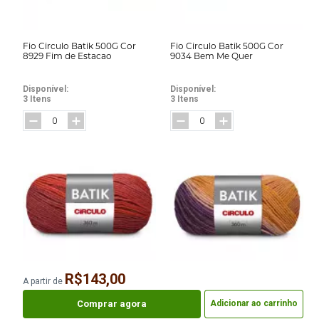
Fio Circulo Batik 500G Cor
Fio Circulo Batik 500G Cor
8929 Fim de Estacao
9034 Bem Me Quer
Disponível:
Disponível:
3 Itens
3 Itens
R$143,00
A partir de
Fio Circulo Batik 500G Cor
Fio Circulo Batik 500G Cor
9035 Maca do Amor
9062 Biquini
Comprar agora
Adicionar ao carrinho