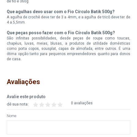
Indisponível
Indisponível
de fio e 360g.
Que agulhas devo usar com o Fio Círculo Batik 500g?
Fio Circulo Batik 500G Cor
Fio Circulo Batik 500G Cor
A agulha de crochê deve ter de 3 a 4mm, e a agulha de tricô deve ter de
9794 Luxo
9795 Ciranda
4 a 5,5mm.
Que peças posso fazer com o Fio Círculo Batik 500g?
Disponível:
Disponível:
São infinitas possibilidades, desde peças de roupa como toucas,
2 Itens
0 Itens
chapéus, luvas, meias, blusas, a produtos de utilidade domésticas
Indisponível
como porta copos, sousplat, capas de almofada, entre outros. É uma
ótima opção tanto para pequenos empreendedores quanto para donos
de casa.
Fio Circulo Batik 500G Cor
Fio Circulo Batik 500G Cor
9797 Espaco
9798 Nascer
Avaliações
Disponível:
Disponível:
0 Itens
0 Itens
Indisponível
Indisponível
Avalie este produto
0 avaliações
dê sua nota:
Fio Circulo Batik 500G Cor
Fio Circulo Batik 500G Cor
9799 Verao
9837 Cruzeiro
Nome
Disponível:
Disponível:
0 Itens
3 Itens