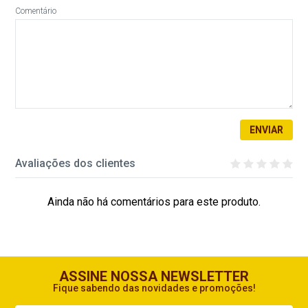
Indisponível
Comentário
Fio Circulo Batik 500G Cor
Fio Circulo Batik 500G Cor
9923 Eclipse
9945 Penumbra
Disponível:
Disponível:
0 Itens
0 Itens
Indisponível
Indisponível
ENVIAR
Fio Circulo Batik 500G Cor
Fio Circulo Batik 500G Cor
9962 Alegria
9965 Colibri
Avaliações dos clientes
Disponível:
Disponível:
2 Itens
0 Itens
Ainda não há comentários para este produto.
Indisponível
Fio Circulo Batik 500G Cor
Fio Circulo Batik 500G Cor
9969 Caminho Do Mar
9978 Sinfonia
ASSINE NOSSA NEWSLETTER
Fique sabendo das novidades e promoções!
Disponível:
Disponível:
0 Itens
2 Itens