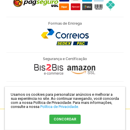
Formas de Entrega
Segurança e Certificação
Armarinho Ambar Ltda | CNPJ 60.658.762/0003-73 | Rua 25 de
Usamos os cookies para personalizar anúncios e melhorar a
Março, 786 - Centro | São Paulo-SP | CEP 01021-100
sua experiência no site. Ao continuar navegando, você concorda
com a nossa Política de Privacidade.
Para mais informações,
consulte a nossa
Política de Privacidade.
Crie sua loja virtual
com a melhor empresa de e-commerce do
CONCORDAR
Brasil.
Comprar agora
Adicionar ao carrinho