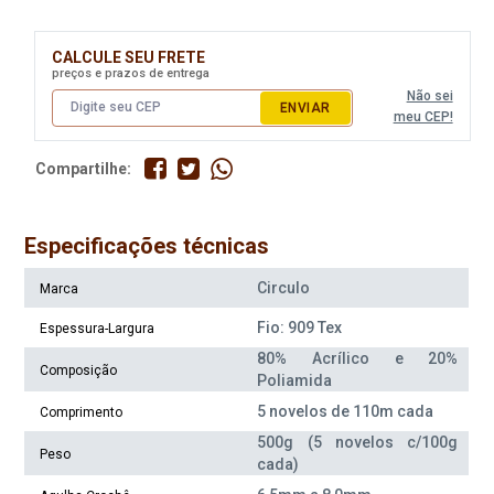
Disponível:
Disponível:
0 Itens
3 Itens
CALCULE SEU FRETE
Indisponível
preços e prazos de entrega
Não sei
ENVIAR
meu CEP!
Compartilhe:
Especificações técnicas
Circulo
Marca
Fio Circulo Urbano 500G Cor
Fio Circulo Urbano 500G Cor
Fio: 909 Tex
Espessura-Largura
2589* Decolar
2591 Anjo Do Mar
80% Acrílico e 20%
Composição
Poliamida
Disponível:
Disponível:
9 Itens
6 Itens
5 novelos de 110m cada
Comprimento
500g (5 novelos c/100g
Peso
cada)