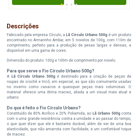
Fio Circulo Urbano 500G Cor
Fio Circulo Urbano 500G Cor
4676* Brasa
5110 Profundo
Descrições
Disponível:
Disponível:
Fabricado pela empresa Círculo, a
Lã Círculo Urbano 500g
é um produto
5 Itens
2 Itens
encontrado no Armarinho Ambar, em 5 novelos de 100g, com 110m de
comprimento, perfeito para a produção de pesas largas e densas, e
disponível em uma gama de cores.
Dimensão do produto: 100g e 100m de comprimento por novelo.
Fio Circulo Urbano 500G Cor
Fio Circulo Urbano 500G Cor
5393 Sereia
5415 Mineral
Para que serve o Fio Círculo Urbano 500g?
A
Lã Círculo Urbano 500g
é destinado para a criação de peças de
Disponível:
Disponível:
roupas de crochê e tricô, em especial, as que são comumente usadas
5 Itens
1 Itens
no inverno como casacos e quaisquer peças mais volumosas. O
material oferece uma ótima maciez, aliada a um visual mais atual e
urbano.
Do que é feito o Fio Círculo Urbano?
Fio Circulo Urbano 500G Cor
Fio Circulo Urbano 500G Cor
5437 Olho Turco
5718 Militar
Constituído de 80% Acrílico e 20% Poliamida, ao
Lã Urbano 500g
conta
com o uma grande resistência contra a umidade e ao passar do tempo,
o que quer dizer que ele é bastante durável, além de ser de uma boa
Disponível:
Disponível:
elasticidade, que não amarrota com facilidade, e um confortável toque
3 Itens
0 Itens
de maciez.