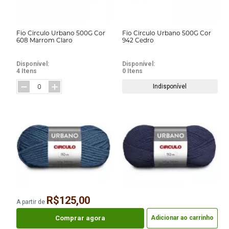
Fio Circulo Urbano 500G Cor
Fio Circulo Urbano 500G Cor
608 Marrom Claro
942 Cedro
Disponível:
Disponível:
4 Itens
0 Itens
Indisponível
R$125,00
A partir de
Fio Circulo Urbano 500G Cor
Fio Circulo Urbano 500G Cor
2276 Atlanta
2581 Anil Profundo
Comprar agora
Adicionar ao carrinho