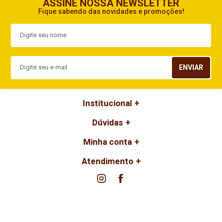
ASSINE NOSSA NEWSLETTER
Fique sabendo das novidades e promoções!
Indisponível
Indisponível
Fio Circulo Urbano 500G Cor
Fio Circulo Urbano 500G Cor
7684 Natural
7713 Lenha
Disponível:
Disponível:
ENVIAR
4 Itens
5 Itens
Institucional
Fio Circulo Urbano 500G Cor
Fio Circulo Urbano 500G Cor
7767 Guepardo
7793 Rubber
Dúvidas
Minha conta
Disponível:
Disponível:
6 Itens
2 Itens
Atendimento
Fio Circulo Urbano 500G Cor
Fio Circulo Urbano 500G Cor
7874 Solar
7933 Palha
Disponível:
Disponível: