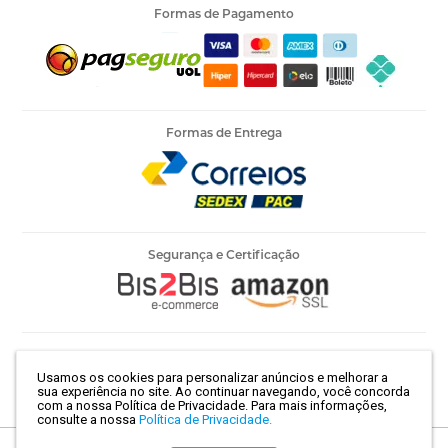
0 Itens
0 Itens
Formas de Pagamento
Indisponível
Indisponível
Fio Circulo Urbano 500G Cor
Fio Circulo Urbano 500G Cor
7954 Chocolate
8001 Branco
Formas de Entrega
Disponível:
Disponível:
2 Itens
0 Itens
Indisponível
Fio Circulo Urbano 500G Cor
Fio Circulo Urbano 500G Cor
8034 Prata
8214 Cinza
Segurança e Certificação
Disponível:
Disponível:
0 Itens
4 Itens
Indisponível
Armarinho Ambar Ltda | CNPJ 60.658.762/0003-73 | Rua 25 de
Usamos os cookies para personalizar anúncios e melhorar a
Março, 786 - Centro | São Paulo-SP | CEP 01021-100
Fio Circulo Urbano 500G Cor
Fio Circulo Urbano 500G Cor
sua experiência no site. Ao continuar navegando, você concorda
8323 Onix
8473 Azul
com a nossa Política de Privacidade.
Para mais informações,
consulte a nossa
Política de Privacidade.
Disponível:
Disponível: