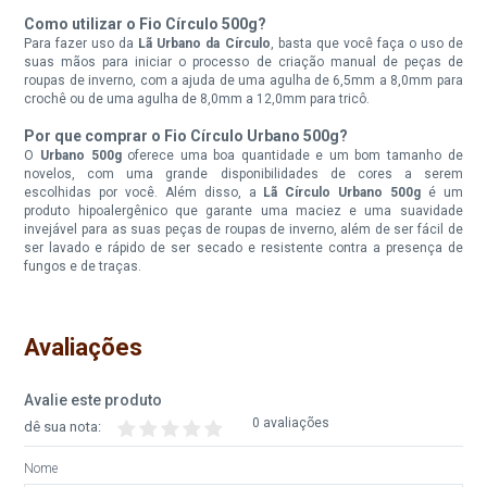
Indisponível
Como utilizar o Fio Círculo 500g?
Para fazer uso da
Lã Urbano da Círculo
, basta que você faça o uso de
Fio Circulo Urbano 500G Cor
Fio Circulo Urbano 500G Cor
suas mãos para iniciar o processo de criação manual de peças de
5800 Pistache
6056 Rosa Antigo
roupas de inverno, com a ajuda de uma agulha de 6,5mm a 8,0mm para
crochê ou de uma agulha de 8,0mm a 12,0mm para tricô.
Disponível:
Disponível:
Por que comprar o Fio Círculo Urbano 500g?
1 Itens
3 Itens
O
Urbano 500g
oferece uma boa quantidade e um bom tamanho de
novelos, com uma grande disponibilidades de cores a serem
escolhidas por você. Além disso, a
Lã Círculo Urbano 500g
é um
produto hipoalergênico que garante uma maciez e uma suavidade
Fio Circulo Urbano 500G Cor
Fio Circulo Urbano 500G Cor
invejável para as suas peças de roupas de inverno, além de ser fácil de
6116 Choque
6570 Lavanda
ser lavado e rápido de ser secado e resistente contra a presença de
fungos e de traças.
Disponível:
Disponível:
4 Itens
0 Itens
Indisponível
Avaliações
Fio Circulo Urbano 500G Cor
Fio Circulo Urbano 500G Cor
Avalie este produto
6946 Vinho
7151 Palmier
0 avaliações
dê sua nota:
Disponível:
Disponível:
Nome
0 Itens
2 Itens