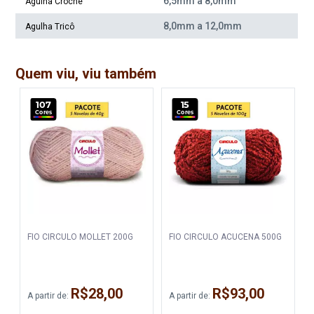
6,5mm a 8,0mm
Agulha Crochê
8,0mm a 12,0mm
Agulha Tricô
Quem viu, viu também
107
15
Cores
Cores
Fio Circulo Urbano 500G Cor
Fio Circulo Urbano 500G Cor
2926 Mare
3227 Rose
Disponível:
Disponível:
6 Itens
12 Itens
Fio Circulo Urbano 500G Cor
Fio Circulo Urbano 500G Cor
FIO CIRCULO MOLLET 200G
FIO CIRCULO ACUCENA 500G
3249 Licor
3275 Baronesa
Disponível:
Disponível:
5 Itens
8 Itens
R$28,00
R$93,00
A partir de:
A partir de:
A