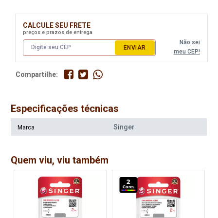
Disponível:
Disponível:
1093 Itens
460 Itens
CALCULE SEU FRETE
preços e prazos de entrega
Não sei
ENVIAR
meu CEP!
Compartilhe:
Especificações técnicas
Singer
Marca
Agulha Singer Domest 2020
Agulha Singer Domest 2020
C/10 Espessura 18
C/10 Espessura 21
Quem viu, viu também
Disponível:
Disponível:
150 Itens
42 Itens
2
Cores