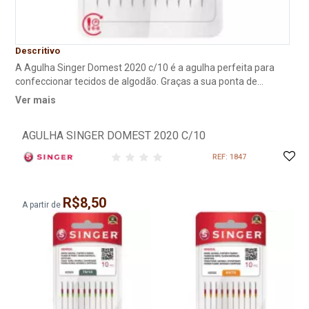
Descritivo
A Agulha Singer Domest 2020 c/10 é a agulha perfeita para
confeccionar tecidos de algodão. Graças a sua ponta de
formato cônico, o que permite maior deslizamento e
Ver mais
capacidade de se encaixar na trama do tecido de maneira a
não danificá-lo. O produto vem com dez agulhas no total. 2020
AGULHA SINGER DOMEST 2020 C/10
- Ponta Seta Blister com 10 agulhas Para costurar em
máquinas domésticas AGULHA PARA TECIDOS DE ALGODÃO
REF: 1847
R$8,50
A partir de