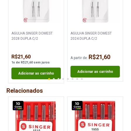
AGULHA SINGER DOMEST
AGULHA SINGER DOMEST
2028 DUPLA C/2
2024 DUPLA C/2
R$21,60
R$21,60
A partir de:
A
1
x
de
R$21,60
sem juros
Adicionar ao carrinho
Adicionar ao carrinho
Relacionados
10
10
Cores
Cores