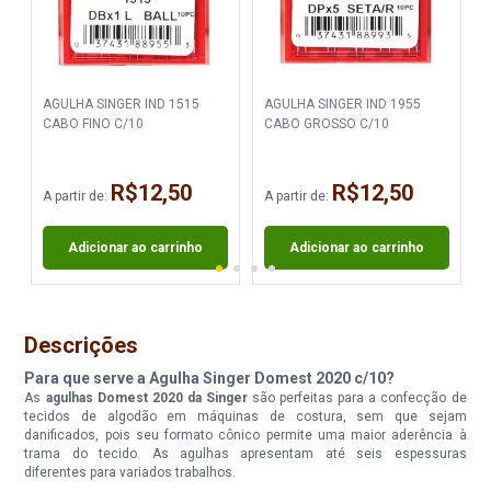
AGULHA SINGER IND 1515
AGULHA SINGER IND 1955
CABO FINO C/10
CABO GROSSO C/10
R$12,50
R$12,50
A partir de:
A partir de:
A
Adicionar ao carrinho
Adicionar ao carrinho
Descrições
Para que serve a Agulha Singer Domest 2020 c/10?
As
agulhas Domest 2020 da Singer
são perfeitas para a confecção de
tecidos de algodão em máquinas de costura, sem que sejam
danificados, pois seu formato cônico permite uma maior aderência à
trama do tecido. As agulhas apresentam até seis espessuras
diferentes para variados trabalhos.