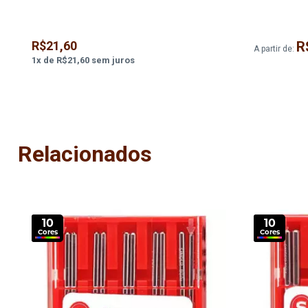
R$21,60
R
A partir de:
1
x
de
R$21,60
sem juros
Relacionados
10
10
Cores
Cores