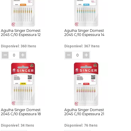
 Máquina
Fita Gorgurão
Elástico Pigeon 
a
Fita Juta
Elástico Roliço
a
Fita Metalizada
Elástico São José
Agulha Singer Domest
Agulha Singer Domest
eira e Regulador
Fita Metaloide
Elástico Tekla
2045 C/10 Espessura 12
2045 C/10 Espessura 14
ua
Fita Pet
Elástico Zanotti
Disponível: 360 Itens
Disponível: 367 Itens
da
Fita Poá
Fio Silicone
Agulha Singer Domest
Agulha Singer Domest
2045 C/10 Espessura 18
2045 C/10 Espessura 21
Disponível: 34 Itens
Disponível: 76 Itens