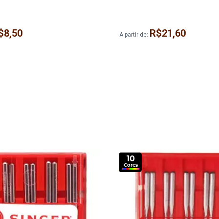
$8,50
R$21,60
A partir de:
10
Cores