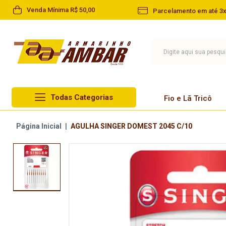
Venda Mínima R$ 50,00
Parcelamento em até 3x
Todas Categorias
Fio e Lã Tricô
Lã Circulo
Página Inicial
|
AGULHA SINGER DOMEST 2045 C/10
Fio e Lã Tricô
Lã Cisne
Linha
Lã Pingouin
Barbante
Lã Infantil
Agulha
Lã Paratapet
Artesanato
Novelo de Lã
Aviamentos