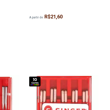
R$21,60
A partir de:
A
10
Cores