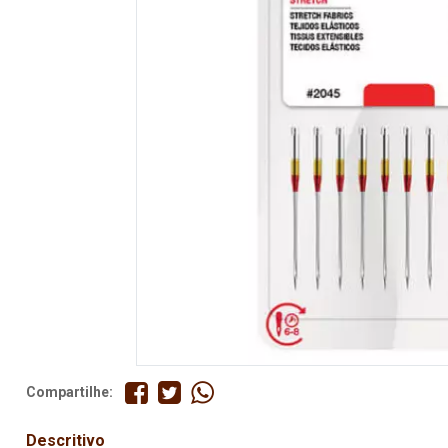
Fita
Elástico
Lingerie
Pedraria
Brasil
Natal
Compartilhe:
Descritivo