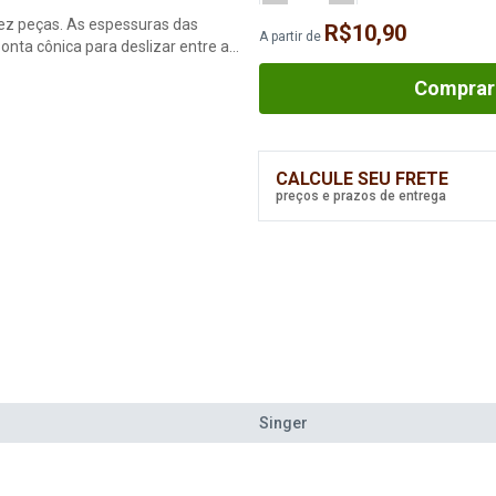
ez peças. As espessuras das
R$10,90
A partir de
onta cônica para deslizar entre as
er com 10 agulhas Para costurar em
Comprar
ARA MALHA E TECIDOS ELÁSTICOS
CALCULE SEU FRETE
preços e prazos de entrega
Singer