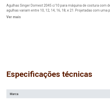
Agulhas Singer Domest 2045 c/10 para máquina de costura com d
agulhas variam entre 10, 12, 14, 16, 18, e 21. Projetadas com uma p
tramas dos fios e não puxá-los. 2045 - Ponta Bola - dourada Blist
Ver mais
máquinas domésticas as malhas e tecidos sintéticos AGULHA P
Especificações técnicas
Marca