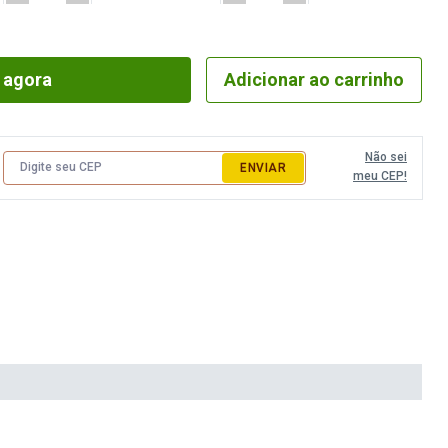
 agora
Adicionar ao carrinho
Não sei
ENVIAR
meu CEP!