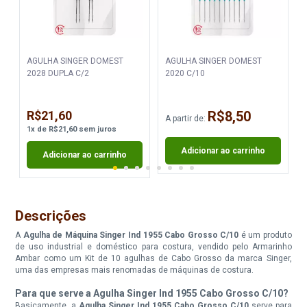
AGULHA SINGER DOMEST
AGULHA SINGER DOMEST
2028 DUPLA C/2
2020 C/10
R$21,60
R$8,50
A partir de:
A
1
x
de
R$21,60
sem juros
Adicionar ao carrinho
Adicionar ao carrinho
Descrições
A
Agulha de Máquina Singer Ind 1955 Cabo Grosso C/10
é um produto
de uso industrial e doméstico para costura, vendido pelo Armarinho
Ambar como um Kit de 10 agulhas de Cabo Grosso da marca Singer,
uma das empresas mais renomadas de máquinas de costura.
Para que serve a Agulha Singer Ind 1955 Cabo Grosso C/10?
Basicamente, a
Agulha Singer Ind 1955 Cabo Grosso C/10
serve para