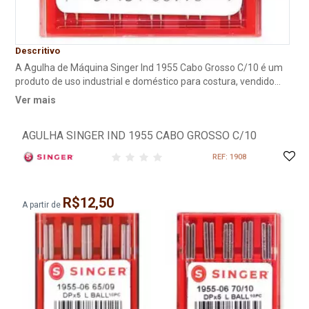
Descritivo
A Agulha de Máquina Singer Ind 1955 Cabo Grosso C/10 é um
produto de uso industrial e doméstico para costura, vendido
pelo Armarinho Ambar como um Kit de 10 agulhas de Cabo
Ver mais
Grosso da marca Singer, uma das empresas mais renomadas
de máquinas de costura. 1955- Reta Cabo Grosso Blister com
AGULHA SINGER IND 1955 CABO GROSSO C/10
10 agulhas Para costurar em máquinas retas industriais
REF: 1908
R$12,50
A partir de