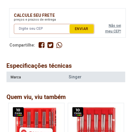
Disponível:
Disponível:
63 Itens
63 Itens
CALCULE SEU FRETE
preços e prazos de entrega
Não sei
ENVIAR
meu CEP!
Compartilhe:
Especificações técnicas
Singer
Marca
Agulha Singer Ind 1955 Cabo
Agulha Singer Ind 1955 Cabo
Grosso C/10 Espessura 14
Grosso C/10 Espessura 16
Quem viu, viu também
Disponível:
Disponível:
136 Itens
61 Itens
10
10
Cores
Cores