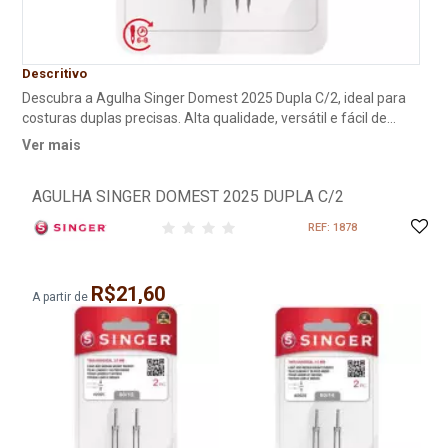
Descritivo
Descubra a Agulha Singer Domest 2025 Dupla C/2, ideal para
costuras duplas precisas. Alta qualidade, versátil e fácil de
usar. Compre agora! AGULHA DUPLA PARA PONTOS
Ver mais
PARALELOS 3 MM Usa dois carretéis de linha e uma linha de
bobina.
AGULHA SINGER DOMEST 2025 DUPLA C/2
REF: 1878
R$21,60
A partir de