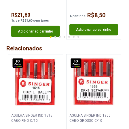
R$21,60
R$8,50
A partir de:
A
1
x
de
R$21,60
sem juros
Adicionar ao carrinho
Adicionar ao carrinho
Relacionados
10
10
Cores
Cores
AGULHA SINGER IND 1515
AGULHA SINGER IND 1955
CABO FINO C/10
CABO GROSSO C/10