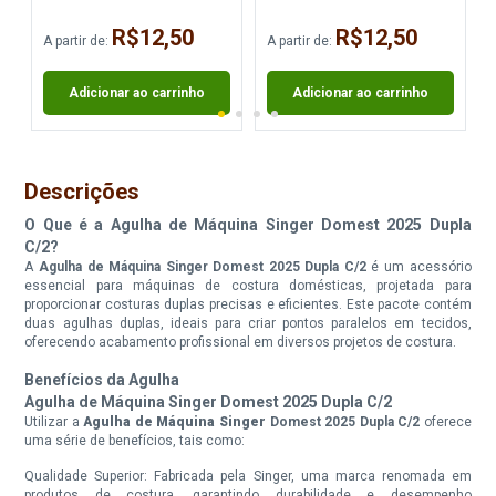
R$12,50
R$12,50
A partir de:
A partir de:
A
Adicionar ao carrinho
Adicionar ao carrinho
Descrições
O Que é a Agulha de Máquina Singer Domest 2025 Dupla
C/2?
A
Agulha de Máquina Singer Domest 2025 Dupla C/2
é um acessório
essencial para máquinas de costura domésticas, projetada para
proporcionar costuras duplas precisas e eficientes. Este pacote contém
duas agulhas duplas, ideais para criar pontos paralelos em tecidos,
oferecendo acabamento profissional em diversos projetos de costura.
Benefícios da Agulha
Agulha de Máquina Singer Domest 2025 Dupla C/2
Utilizar a
Agulha de Máquina Singer
Domest 2025 Dupla C/2
oferece
uma série de benefícios, tais como:
Qualidade Superior: Fabricada pela Singer, uma marca renomada em
produtos de costura, garantindo durabilidade e desempenho